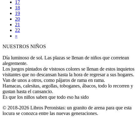
17
18
19
20
21
22
»
NUESTROS NIÑOS
Día luminoso de sol. Las plazas se llenan de niños que corretean
alegremente.
Los juegos pintados de vistosos colores se llenan de estos inquietos
visitantes que no descansan hasta la hora de regresar a sus hogares.
Van de unos a otros, como pájaros de rama en rama.
Hamacas, calesitas, argollas, toboganes, ábacos, todo lo recorren y
gustan hasta el cansancio.
Es que los niños saben que todo eso ha sido
© 2018-2026 Libros Peronistas: un granito de arena para que esta
locura se conozca entre las nuevas generaciones.