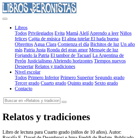
Libros
Todos
Privilegiados
Evita
Mamá
Alelí
Aprendo a leer
Niños
felices
Cajita de música
El alma tutelar
El hada buena
Obreritos
Agua Clara
Comienza el día
Bichitos de luz
Un año
más
Patria Justa
Ronda del gran amor
Mensaje de luz
Forjando la Patria
El tambor de Tacuarí
La Argentina de
Perón
Justicialismo
Abriendo horizontes
Tiempos nuevos
Despertar
Relatos y tradiciones
Nivel escolar
Todos
Primero Inferior
Primero Superior
Segundo grado
Tercer grado
Cuarto grado
Quinto grado
Sexto grado
Contacto
Relatos y tradiciones
Libro de lectura para Cuarto grado
(
niños de 10 años
). Autor:
Rosalía E. Davel de Deambrosi e Irma Freddi de Bedate
. Publicado