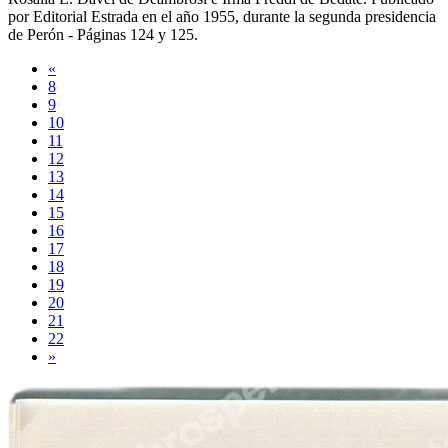
por
Editorial Estrada
en el año
1955
, durante la segunda presidencia
de Perón -
Páginas 124 y 125
.
«
8
9
10
11
12
13
14
15
16
17
18
19
20
21
22
»