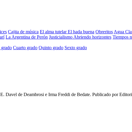
ices
Cajita de música
El alma tutelar
El hada buena
Obreritos
Agua Cla
arí
La Argentina de Perón
Justicialismo
Abriendo horizontes
Tiempos 
 grado
Cuarto grado
Quinto grado
Sexto grado
 E. Davel de Deambrosi e Irma Freddi de Bedate
. Publicado por
Editor