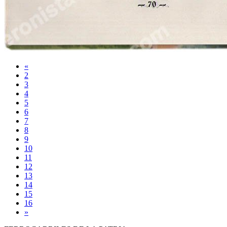
«
2
3
4
5
6
7
8
9
10
11
12
13
14
15
16
»