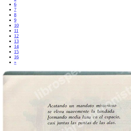
6
7
8
9
10
11
12
13
14
15
16
»