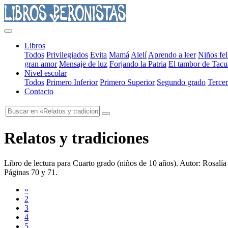
Libros
Todos
Privilegiados
Evita
Mamá
Alelí
Aprendo a leer
Niños fel
gran amor
Mensaje de luz
Forjando la Patria
El tambor de Tacu
Nivel escolar
Todos
Primero Inferior
Primero Superior
Segundo grado
Tercer
Contacto
Relatos y tradiciones
Libro de lectura para Cuarto grado
(
niños de 10 años
). Autor:
Rosalía
Páginas 70 y 71
.
«
2
3
4
5