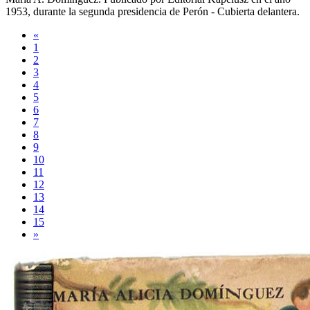
1953
, durante la segunda presidencia de Perón -
Cubierta delantera
.
«
1
2
3
4
5
6
7
8
9
10
11
12
13
14
15
»