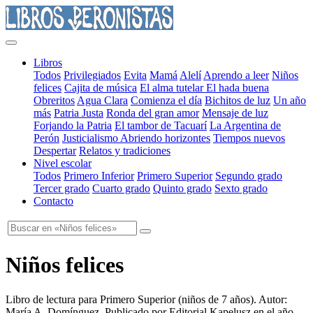
Libros
Todos
Privilegiados
Evita
Mamá
Alelí
Aprendo a leer
Niños
felices
Cajita de música
El alma tutelar
El hada buena
Obreritos
Agua Clara
Comienza el día
Bichitos de luz
Un año
más
Patria Justa
Ronda del gran amor
Mensaje de luz
Forjando la Patria
El tambor de Tacuarí
La Argentina de
Perón
Justicialismo
Abriendo horizontes
Tiempos nuevos
Despertar
Relatos y tradiciones
Nivel escolar
Todos
Primero Inferior
Primero Superior
Segundo grado
Tercer grado
Cuarto grado
Quinto grado
Sexto grado
Contacto
Niños felices
Libro de lectura para Primero Superior
(
niños de 7 años
). Autor:
María A. Domínguez
. Publicado por
Editorial Kapelusz
en el año