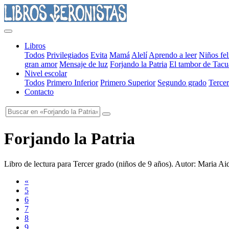
Libros
Todos
Privilegiados
Evita
Mamá
Alelí
Aprendo a leer
Niños fel
gran amor
Mensaje de luz
Forjando la Patria
El tambor de Tacu
Nivel escolar
Todos
Primero Inferior
Primero Superior
Segundo grado
Tercer
Contacto
Forjando la Patria
Libro de lectura para Tercer grado
(
niños de 9 años
). Autor:
Maria Aid
«
5
6
7
8
9