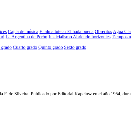
ices
Cajita de música
El alma tutelar
El hada buena
Obreritos
Agua Cla
arí
La Argentina de Perón
Justicialismo
Abriendo horizontes
Tiempos 
 grado
Cuarto grado
Quinto grado
Sexto grado
a F. de Silveira
. Publicado por
Editorial Kapelusz
en el año
1954
, dur