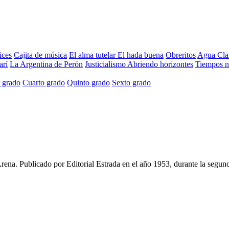
ices
Cajita de música
El alma tutelar
El hada buena
Obreritos
Agua Cla
arí
La Argentina de Perón
Justicialismo
Abriendo horizontes
Tiempos 
 grado
Cuarto grado
Quinto grado
Sexto grado
Arena
. Publicado por
Editorial Estrada
en el año
1953
, durante la segun