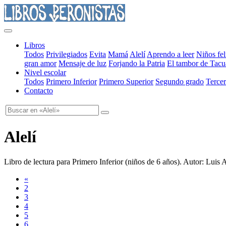
Libros
Todos
Privilegiados
Evita
Mamá
Alelí
Aprendo a leer
Niños fel
gran amor
Mensaje de luz
Forjando la Patria
El tambor de Tacu
Nivel escolar
Todos
Primero Inferior
Primero Superior
Segundo grado
Tercer
Contacto
Alelí
Libro de lectura para Primero Inferior
(
niños de 6 años
). Autor:
Luis 
«
2
3
4
5
6