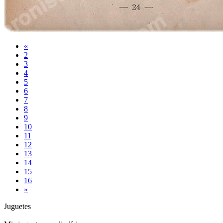
«
2
3
4
5
6
7
8
9
10
11
12
13
14
15
16
»
Juguetes