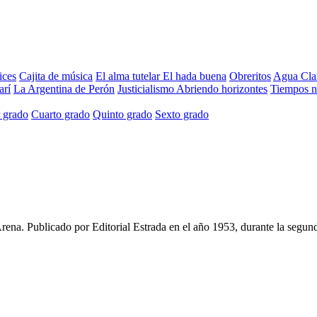
ices
Cajita de música
El alma tutelar
El hada buena
Obreritos
Agua Cla
arí
La Argentina de Perón
Justicialismo
Abriendo horizontes
Tiempos 
 grado
Cuarto grado
Quinto grado
Sexto grado
Arena
. Publicado por
Editorial Estrada
en el año
1953
, durante la segun