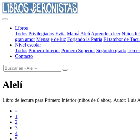
Libros
Todos
Privilegiados
Evita
Mamá
Alelí
Aprendo a leer
Niños fel
gran amor
Mensaje de luz
Forjando la Patria
El tambor de Tacu
Nivel escolar
Todos
Primero Inferior
Primero Superior
Segundo grado
Tercer
Contacto
Alelí
Libro de lectura para Primero Inferior
(
niños de 6 años
). Autor:
Luis 
«
1
2
3
4
5