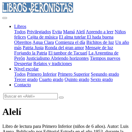
Libros
Todos
Privilegiados
Evita
Mamá
Alelí
Aprendo a leer
Niños
felices
Cajita de música
El alma tutelar
El hada buena
Obreritos
Agua Clara
Comienza el día
Bichitos de luz
Un año
más
Patria Justa
Ronda del gran amor
Mensaje de luz
Forjando la Patria
El tambor de Tacuarí
La Argentina de
Perón
Justicialismo
Abriendo horizontes
Tiempos nuevos
Despertar
Relatos y tradiciones
Nivel escolar
Todos
Primero Inferior
Primero Superior
Segundo grado
Tercer grado
Cuarto grado
Quinto grado
Sexto grado
Contacto
Alelí
Libro de lectura para Primero Inferior
(
niños de 6 años
). Autor:
Luis
Arena
. Publicado por
Editorial Estrada
en el año
1953
, durante la