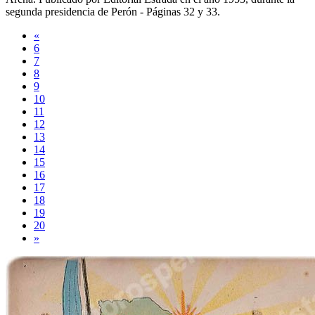
segunda presidencia de Perón -
Páginas 32 y 33
.
«
6
7
8
9
10
11
12
13
14
15
16
17
18
19
20
»