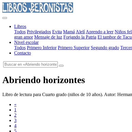
Libros
Todos
Privilegiados
Evita
Mamá
Alelí
Aprendo a leer
Niños fel
gran amor
Mensaje de luz
Forjando la Patria
El tambor de Tacu
Nivel escolar
Todos
Primero Inferior
Primero Superior
Segundo grado
Tercer
Contacto
Abriendo horizontes
Libro de lectura para Cuarto grado
(
niños de 10 años
). Autor:
Hermano
«
1
2
3
4
5