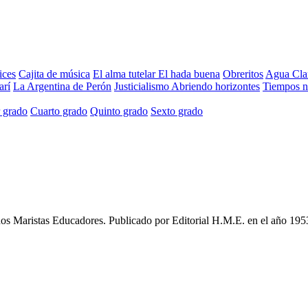
ices
Cajita de música
El alma tutelar
El hada buena
Obreritos
Agua Cla
arí
La Argentina de Perón
Justicialismo
Abriendo horizontes
Tiempos 
 grado
Cuarto grado
Quinto grado
Sexto grado
s Maristas Educadores
. Publicado por
Editorial H.M.E.
en el año
195