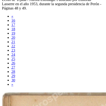
Lasserre
en el año
1953
, durante la segunda presidencia de Perón -
Páginas 48 y 49
.
«
16
17
18
19
20
21
22
23
24
25
26
27
28
29
30
»