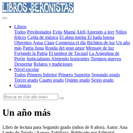
Libros
Todos
Privilegiados
Evita
Mamá
Alelí
Aprendo a leer
Niños
felices
Cajita de música
El alma tutelar
El hada buena
Obreritos
Agua Clara
Comienza el día
Bichitos de luz
Un año
más
Patria Justa
Ronda del gran amor
Mensaje de luz
Forjando la Patria
El tambor de Tacuarí
La Argentina de
Perón
Justicialismo
Abriendo horizontes
Tiempos nuevos
Despertar
Relatos y tradiciones
Nivel escolar
Todos
Primero Inferior
Primero Superior
Segundo grado
Tercer grado
Cuarto grado
Quinto grado
Sexto grado
Contacto
Un año más
Libro de lectura para Segundo grado
(
niños de 8 años
). Autor:
Ana
Lerdo de Tejada / Aurora Zubillaga
. Publicado por
Editorial