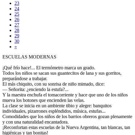
23
24
25
26
27
28
29
30
»
ESCUELAS MODERNAS
¡Qué frío hace!... El termómetro marca un grado.
Todos los niños se sacan sus guantecitos de lana y sus gorritos,
preparándose a trabajar.
El más chiquito, con su sonrisa de niño mimado, dice:
— Señorita: ¿enciendo la estufa?...
Y la maestra enchufa el tomacorriente y hace que uno de los niños
mueva los botones que encienden las velas.
La clase se inicia en un ambiente tibio y alegre: banquitos
individuales, pizarrones espléndidos, música, estufas...
Comodidades que los niños de los barrios obreros gozan plenamente
y con una naturalidad encantadora.
¡Reconfortan estas escuelas de la Nueva Argentina, tan blancas, tan
higiénicas y tan bonitas!