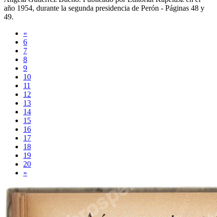
año
1954
, durante la segunda presidencia de Perón -
Páginas 48 y
49
.
«
6
7
8
9
10
11
12
13
14
15
16
17
18
19
20
»