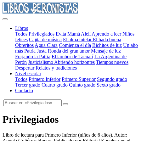
Libros
Todos
Privilegiados
Evita
Mamá
Alelí
Aprendo a leer
Niños
felices
Cajita de música
El alma tutelar
El hada buena
Obreritos
Agua Clara
Comienza el día
Bichitos de luz
Un año
más
Patria Justa
Ronda del gran amor
Mensaje de luz
Forjando la Patria
El tambor de Tacuarí
La Argentina de
Perón
Justicialismo
Abriendo horizontes
Tiempos nuevos
Despertar
Relatos y tradiciones
Nivel escolar
Todos
Primero Inferior
Primero Superior
Segundo grado
Tercer grado
Cuarto grado
Quinto grado
Sexto grado
Contacto
Privilegiados
Libro de lectura para Primero Inferior
(
niños de 6 años
). Autor:
Angela Gutiérrez Bueno
. Publicado por
Editorial Kapelusz
en el