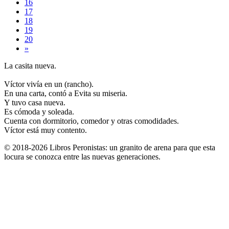
16
17
18
19
20
»
La casita nueva.
Víctor vivía en un (rancho).
En una carta, contó a Evita su miseria.
Y tuvo casa nueva.
Es cómoda y soleada.
Cuenta con dormitorio, comedor y otras comodidades.
Víctor está muy contento.
© 2018-2026 Libros Peronistas: un granito de arena para que esta
locura se conozca entre las nuevas generaciones.