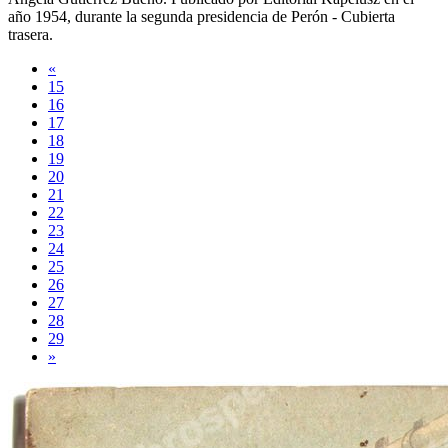
año
1954
, durante la segunda presidencia de Perón -
Cubierta
trasera
.
«
15
16
17
18
19
20
21
22
23
24
25
26
27
28
29
»