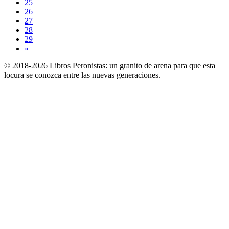
25
26
27
28
29
»
© 2018-2026 Libros Peronistas: un granito de arena para que esta
locura se conozca entre las nuevas generaciones.