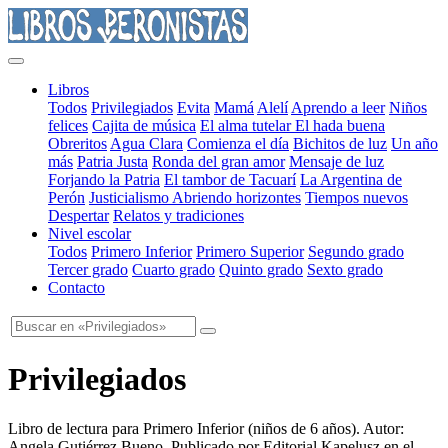
Libros
Todos
Privilegiados
Evita
Mamá
Alelí
Aprendo a leer
Niños
felices
Cajita de música
El alma tutelar
El hada buena
Obreritos
Agua Clara
Comienza el día
Bichitos de luz
Un año
más
Patria Justa
Ronda del gran amor
Mensaje de luz
Forjando la Patria
El tambor de Tacuarí
La Argentina de
Perón
Justicialismo
Abriendo horizontes
Tiempos nuevos
Despertar
Relatos y tradiciones
Nivel escolar
Todos
Primero Inferior
Primero Superior
Segundo grado
Tercer grado
Cuarto grado
Quinto grado
Sexto grado
Contacto
Privilegiados
Libro de lectura para Primero Inferior
(
niños de 6 años
). Autor:
Angela Gutiérrez Bueno
. Publicado por
Editorial Kapelusz
en el