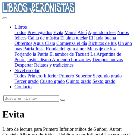
Libros
Todos
Privilegiados
Evita
Mamá
Alelí
Aprendo a leer
Niños
felices
Cajita de música
El alma tutelar
El hada buena
Obreritos
Agua Clara
Comienza el día
Bichitos de luz
Un año
más
Patria Justa
Ronda del gran amor
Mensaje de luz
Forjando la Patria
El tambor de Tacuarí
La Argentina de
Perón
Justicialismo
Abriendo horizontes
Tiempos nuevos
Despertar
Relatos y tradiciones
Nivel escolar
Todos
Primero Inferior
Primero Superior
Segundo grado
Tercer grado
Cuarto grado
Quinto grado
Sexto grado
Contacto
Evita
Libro de lectura para Primero Inferior
(
niños de 6 años
). Autor:
Graciela Albornoz de Videla
. Publicado por
Editorial Lasserre
en el