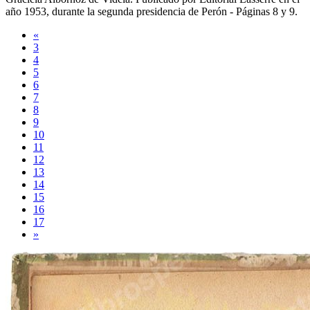
año
1953
, durante la segunda presidencia de Perón -
Páginas 8 y 9
.
«
3
4
5
6
7
8
9
10
11
12
13
14
15
16
17
»