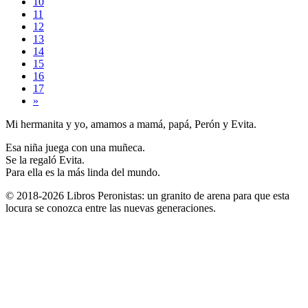
10
11
12
13
14
15
16
17
»
Mi hermanita y yo, amamos a mamá, papá, Perón y Evita.
Esa niña juega con una muñeca.
Se la regaló Evita.
Para ella es la más linda del mundo.
© 2018-2026 Libros Peronistas: un granito de arena para que esta
locura se conozca entre las nuevas generaciones.