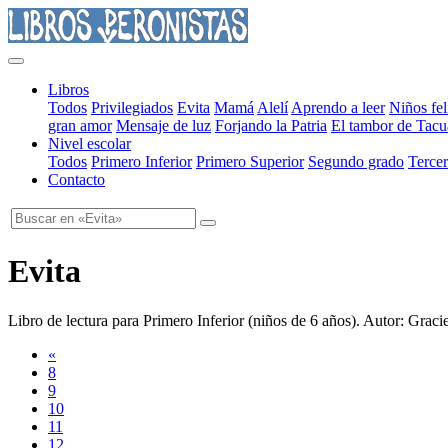
Libros
Todos
Privilegiados
Evita
Mamá
Alelí
Aprendo a leer
Niños fel
gran amor
Mensaje de luz
Forjando la Patria
El tambor de Tacu
Nivel escolar
Todos
Primero Inferior
Primero Superior
Segundo grado
Tercer
Contacto
Evita
Libro de lectura para Primero Inferior
(
niños de 6 años
). Autor:
Gracie
«
8
9
10
11
12