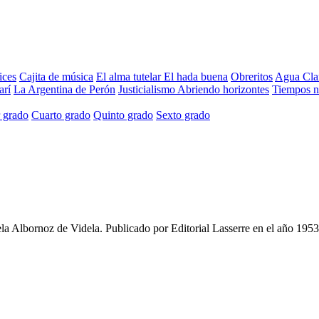
ices
Cajita de música
El alma tutelar
El hada buena
Obreritos
Agua Cla
arí
La Argentina de Perón
Justicialismo
Abriendo horizontes
Tiempos 
 grado
Cuarto grado
Quinto grado
Sexto grado
la Albornoz de Videla
. Publicado por
Editorial Lasserre
en el año
1953