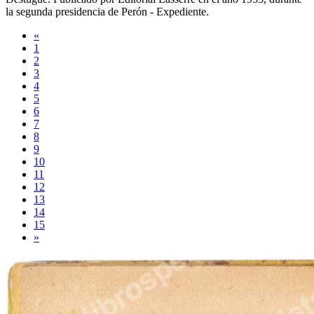
la segunda presidencia de Perón -
Expediente
.
«
1
2
3
4
5
6
7
8
9
10
11
12
13
14
15
»