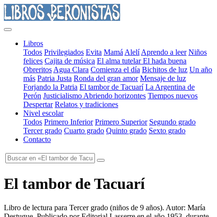
Libros
Todos
Privilegiados
Evita
Mamá
Alelí
Aprendo a leer
Niños
felices
Cajita de música
El alma tutelar
El hada buena
Obreritos
Agua Clara
Comienza el día
Bichitos de luz
Un año
más
Patria Justa
Ronda del gran amor
Mensaje de luz
Forjando la Patria
El tambor de Tacuarí
La Argentina de
Perón
Justicialismo
Abriendo horizontes
Tiempos nuevos
Despertar
Relatos y tradiciones
Nivel escolar
Todos
Primero Inferior
Primero Superior
Segundo grado
Tercer grado
Cuarto grado
Quinto grado
Sexto grado
Contacto
El tambor de Tacuarí
Libro de lectura para Tercer grado
(
niños de 9 años
). Autor:
María
Destugue
. Publicado por
Editorial Lasserre
en el año
1953
, durante