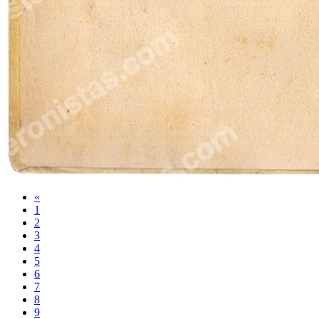
«
1
2
3
4
5
6
7
8
9