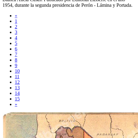
1954
, durante la segunda presidencia de Perón -
Lámina y Portada
.
«
1
2
3
4
5
6
7
8
9
10
11
12
13
14
15
»