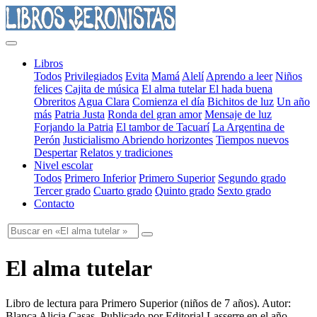
Libros
Todos
Privilegiados
Evita
Mamá
Alelí
Aprendo a leer
Niños
felices
Cajita de música
El alma tutelar
El hada buena
Obreritos
Agua Clara
Comienza el día
Bichitos de luz
Un año
más
Patria Justa
Ronda del gran amor
Mensaje de luz
Forjando la Patria
El tambor de Tacuarí
La Argentina de
Perón
Justicialismo
Abriendo horizontes
Tiempos nuevos
Despertar
Relatos y tradiciones
Nivel escolar
Todos
Primero Inferior
Primero Superior
Segundo grado
Tercer grado
Cuarto grado
Quinto grado
Sexto grado
Contacto
El alma tutelar
Libro de lectura para Primero Superior
(
niños de 7 años
). Autor:
Blanca Alicia Casas
. Publicado por
Editorial Lasserre
en el año