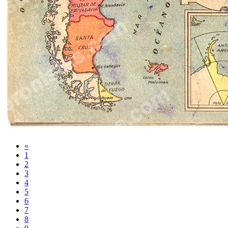
«
1
2
3
4
5
6
7
8