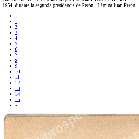
1954
, durante la segunda presidencia de Perón -
Lámina Juan Perón
.
«
1
2
3
4
5
6
7
8
9
10
11
12
13
14
15
»