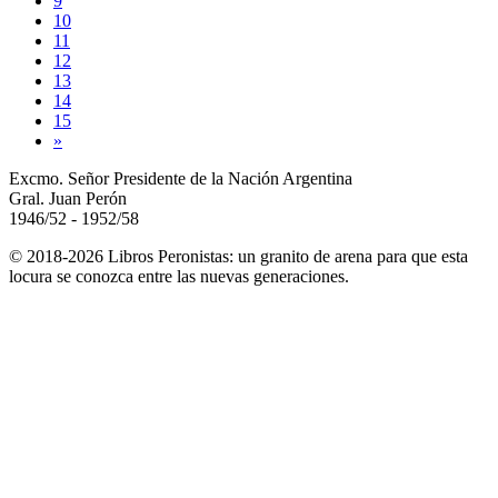
9
10
11
12
13
14
15
»
Excmo. Señor Presidente de la Nación Argentina
Gral. Juan Perón
1946/52 - 1952/58
© 2018-2026 Libros Peronistas: un granito de arena para que esta
locura se conozca entre las nuevas generaciones.