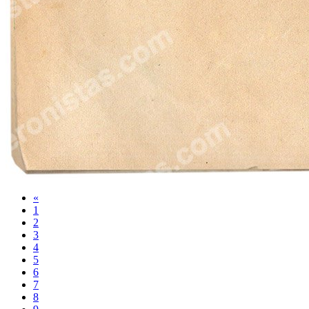
«
1
2
3
4
5
6
7
8