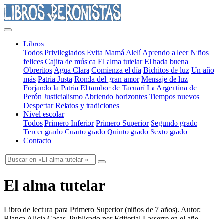
Libros
Todos
Privilegiados
Evita
Mamá
Alelí
Aprendo a leer
Niños
felices
Cajita de música
El alma tutelar
El hada buena
Obreritos
Agua Clara
Comienza el día
Bichitos de luz
Un año
más
Patria Justa
Ronda del gran amor
Mensaje de luz
Forjando la Patria
El tambor de Tacuarí
La Argentina de
Perón
Justicialismo
Abriendo horizontes
Tiempos nuevos
Despertar
Relatos y tradiciones
Nivel escolar
Todos
Primero Inferior
Primero Superior
Segundo grado
Tercer grado
Cuarto grado
Quinto grado
Sexto grado
Contacto
El alma tutelar
Libro de lectura para Primero Superior
(
niños de 7 años
). Autor:
Blanca Alicia Casas
. Publicado por
Editorial Lasserre
en el año