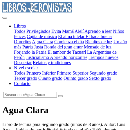
Libros
Todos
Privilegiados
Evita
Mamá
Alelí
Aprendo a leer
Niños
felices
Cajita de música
El alma tutelar
El hada buena
Obreritos
Agua Clara
Comienza el día
Bichitos de luz
Un año
más
Patria Justa
Ronda del gran amor
Mensaje de luz
Forjando la Patria
El tambor de Tacuarí
La Argentina de
Perón
Justicialismo
Abriendo horizontes
Tiempos nuevos
Despertar
Relatos y tradiciones
Nivel escolar
Todos
Primero Inferior
Primero Superior
Segundo grado
Tercer grado
Cuarto grado
Quinto grado
Sexto grado
Contacto
Agua Clara
Libro de lectura para Segundo grado
(
niños de 8 años
). Autor:
Luis
Arena
. Publicado por
Editorial Estrada
en el año
1955
, durante la