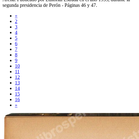
segunda presidencia de Perón -
Páginas 46 y 47
.
«
2
3
4
5
6
7
8
9
10
11
12
13
14
15
16
»