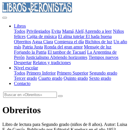
Libros
Todos
Privilegiados
Evita
Mamá
Alelí
Aprendo a leer
Niños
felices
Cajita de música
El alma tutelar
El hada buena
Obreritos
Agua Clara
Comienza el día
Bichitos de luz
Un año
más
Patria Justa
Ronda del gran amor
Mensaje de luz
Forjando la Patria
El tambor de Tacuarí
La Argentina de
Perón
Justicialismo
Abriendo horizontes
Tiempos nuevos
Despertar
Relatos y tradiciones
Nivel escolar
Todos
Primero Inferior
Primero Superior
Segundo grado
Tercer grado
Cuarto grado
Quinto grado
Sexto grado
Contacto
Obreritos
Libro de lectura para Segundo grado
(
niños de 8 años
). Autor:
Luisa
F. de García
. Publicado por
Editorial Kapelusz
en el año
1953
,