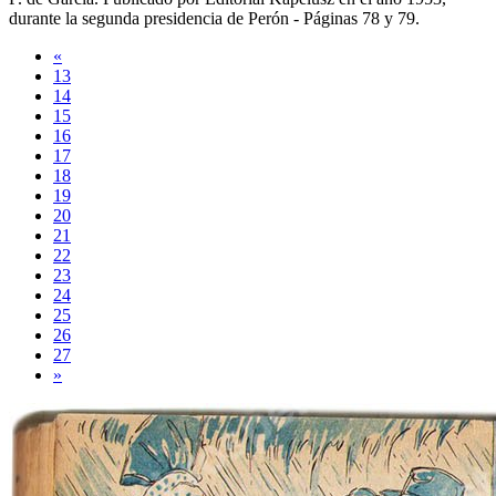
durante la segunda presidencia de Perón -
Páginas 78 y 79
.
«
13
14
15
16
17
18
19
20
21
22
23
24
25
26
27
»