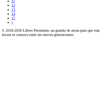
11
12
13
14
15
»
© 2018-2026 Libros Peronistas: un granito de arena para que esta
locura se conozca entre las nuevas generaciones.