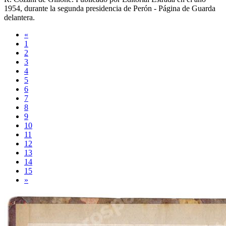
1954
, durante la segunda presidencia de Perón -
Página de Guarda
delantera
.
«
1
2
3
4
5
6
7
8
9
10
11
12
13
14
15
»