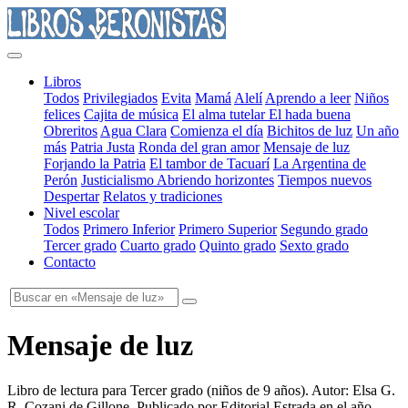
Libros
Todos
Privilegiados
Evita
Mamá
Alelí
Aprendo a leer
Niños
felices
Cajita de música
El alma tutelar
El hada buena
Obreritos
Agua Clara
Comienza el día
Bichitos de luz
Un año
más
Patria Justa
Ronda del gran amor
Mensaje de luz
Forjando la Patria
El tambor de Tacuarí
La Argentina de
Perón
Justicialismo
Abriendo horizontes
Tiempos nuevos
Despertar
Relatos y tradiciones
Nivel escolar
Todos
Primero Inferior
Primero Superior
Segundo grado
Tercer grado
Cuarto grado
Quinto grado
Sexto grado
Contacto
Mensaje de luz
Libro de lectura para Tercer grado
(
niños de 9 años
). Autor:
Elsa G.
R. Cozani de Gillone
. Publicado por
Editorial Estrada
en el año