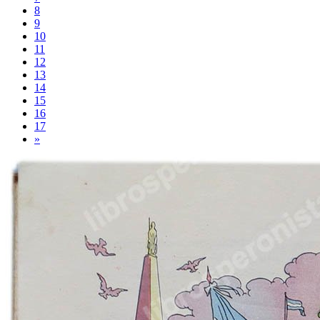
8
9
10
11
12
13
14
15
16
17
»