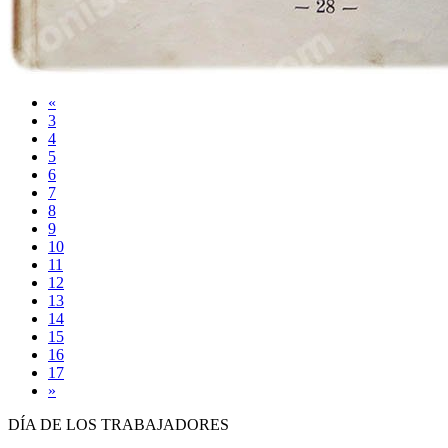
«
3
4
5
6
7
8
9
10
11
12
13
14
15
16
17
»
DÍA DE LOS TRABAJADORES