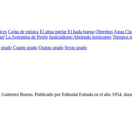
ices
Cajita de música
El alma tutelar
El hada buena
Obreritos
Agua Cla
arí
La Argentina de Perón
Justicialismo
Abriendo horizontes
Tiempos 
 grado
Cuarto grado
Quinto grado
Sexto grado
 Gutierrez Bueno
. Publicado por
Editorial Estrada
en el año
1954
, dur