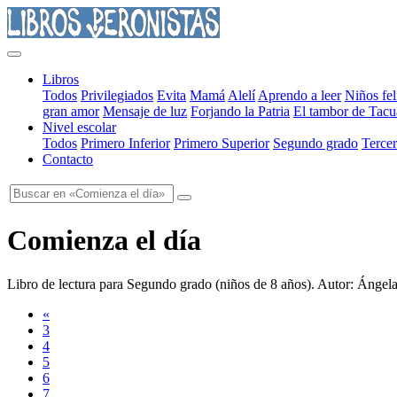
Libros
Todos
Privilegiados
Evita
Mamá
Alelí
Aprendo a leer
Niños fel
gran amor
Mensaje de luz
Forjando la Patria
El tambor de Tacu
Nivel escolar
Todos
Primero Inferior
Primero Superior
Segundo grado
Tercer
Contacto
Comienza el día
Libro de lectura para Segundo grado
(
niños de 8 años
). Autor:
Ángela
«
3
4
5
6
7