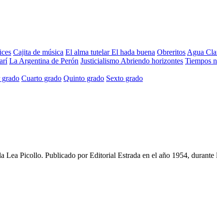
ices
Cajita de música
El alma tutelar
El hada buena
Obreritos
Agua Cla
arí
La Argentina de Perón
Justicialismo
Abriendo horizontes
Tiempos 
 grado
Cuarto grado
Quinto grado
Sexto grado
a Lea Picollo
. Publicado por
Editorial Estrada
en el año
1954
, durante