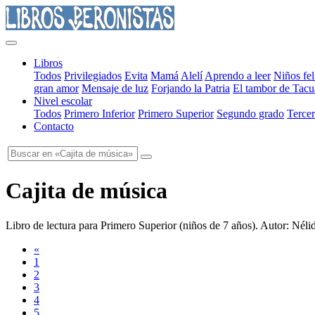
Libros
Todos
Privilegiados
Evita
Mamá
Alelí
Aprendo a leer
Niños fel
gran amor
Mensaje de luz
Forjando la Patria
El tambor de Tacu
Nivel escolar
Todos
Primero Inferior
Primero Superior
Segundo grado
Tercer
Contacto
Cajita de música
Libro de lectura para Primero Superior
(
niños de 7 años
). Autor:
Nélid
«
1
2
3
4
5