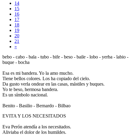
14
15
16
17
18
19
20
21
»
bebo - cabo - bala - tubo - bife - beso - baile - lobo - yerba - labio -
buque - bocha
Esa es mi bandera. Yo la amo mucho.
Tiene bellos colores. Los ha copiado del cielo.
Da gusto verla ondear en las casas, mástiles y buques.
Yo te beso, hermosa bandera.
Es un símbolo nacional.
Benito - Basilio - Bernardo - Bilbao
EVITA Y LOS NECESITADOS
Eva Perón atendía a los necesitados.
Aliviaba el dolor de los humildes.