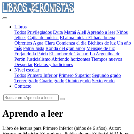
Libros
Todos
Privilegiados
Evita
Mamá
Alelí
Aprendo a leer
Niños
felices
Cajita de música
El alma tutelar
El hada buena
Obreritos
Agua Clara
Comienza el día
Bichitos de luz
Un año
más
Patria Justa
Ronda del gran amor
Mensaje de luz
Forjando la Patria
El tambor de Tacuarí
La Argentina de
Perón
Justicialismo
Abriendo horizontes
Tiempos nuevos
Despertar
Relatos y tradiciones
Nivel escolar
Todos
Primero Inferior
Primero Superior
Segundo grado
Tercer grado
Cuarto grado
Quinto grado
Sexto grado
Contacto
Aprendo a leer
Libro de lectura para Primero Inferior
(
niños de 6 años
). Autor:
Hermanos Maristas Educadores
. Publicado por
Editorial H.M.E.
en