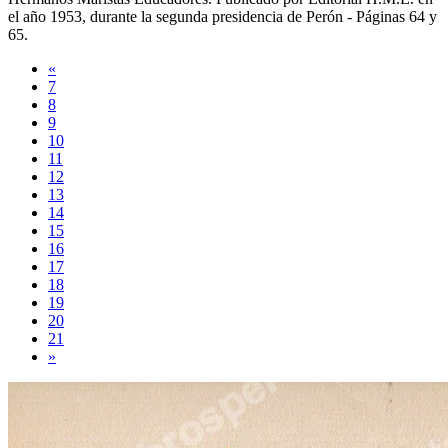
el año
1953
, durante la segunda presidencia de Perón -
Páginas 64 y
65
.
«
7
8
9
10
11
12
13
14
15
16
17
18
19
20
21
»